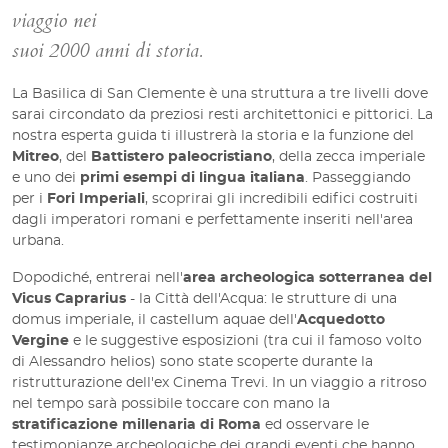
viaggio nei
suoi 2000 anni di storia.
La Basilica di San Clemente è una struttura a tre livelli dove
sarai circondato da preziosi resti architettonici e pittorici. La
nostra esperta guida ti illustrerà la storia e la funzione del
Mitreo
, del
Battistero paleocristiano
, della zecca imperiale
e uno dei
primi esempi di lingua italiana
. Passeggiando
per i
Fori Imperiali
, scoprirai gli incredibili edifici costruiti
dagli imperatori romani e perfettamente inseriti nell'area
urbana.
Dopodiché, entrerai nell'
area archeologica sotterranea del
Vicus Caprarius
- la Città dell'Acqua: le strutture di una
domus imperiale, il castellum aquae dell'
Acquedotto
Vergine
e le suggestive esposizioni (tra cui il famoso volto
di Alessandro helios) sono state scoperte durante la
ristrutturazione dell'ex Cinema Trevi. In un viaggio a ritroso
nel tempo sarà possibile toccare con mano la
stratificazione millenaria di Roma
ed osservare le
testimonianze archeologiche dei grandi eventi che hanno