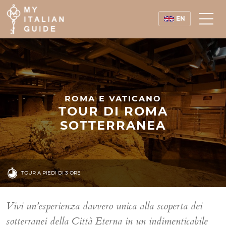
EN
ROMA E VATICANO
TOUR DI ROMA
SOTTERRANEA
TOUR A PIEDI DI 3 ORE
Vivi un’esperienza davvero unica alla scoperta dei
sotterranei della Città Eterna in un indimenticabile